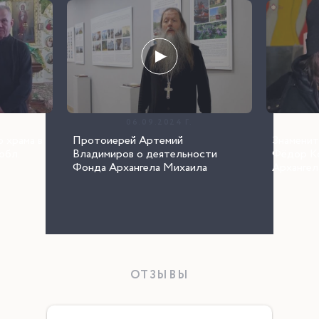
06.09.2024 Г.
 храма в
Протоиерей Артемий
Знаменит
обл.
Владимиров о деятельности
Фёдор К
Фонда Архангела Михаила
Архангел
ОТЗЫВЫ