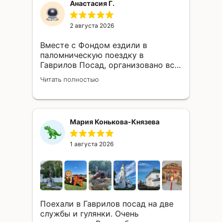
Анастасия Г.
2 августа 2026
Вместе с Фондом ездили в
паломническую поездку в
Гаврилов Посад, организовано всё
было на высшем уровне!
Читать полностью
Сотрудники Фонда - отзывчивые,
добрые, деятельные, живые люди!
Спасибо им большое за ту благую
миссию, которую они несут в мир,
Мария Конькова-Князева
успешно воплощая проекты по
спасению российских
православных храмов один за
1 августа 2026
одним! Многая лета!
Поехали в Гаврилов посад на две
службы и гулянки. Очень