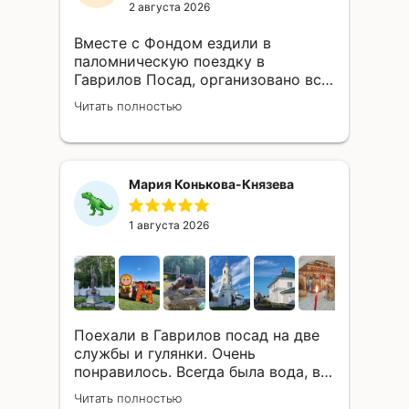
2 августа 2026
Вместе с Фондом ездили в
паломническую поездку в
Гаврилов Посад, организовано всё
было на высшем уровне!
Читать полностью
Сотрудники Фонда - отзывчивые,
добрые, деятельные, живые люди!
Спасибо им большое за ту благую
миссию, которую они несут в мир,
Мария Конькова-Князева
успешно воплощая проекты по
спасению российских
православных храмов один за
1 августа 2026
одним! Многая лета!
Поехали в Гаврилов посад на две
службы и гулянки. Очень
понравилось. Всегда была вода, в
начале поездки мы посетили храм,
Читать полностью
на который жертвовали средства,