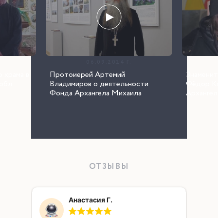
06.09.2024 Г.
 храма в
Протоиерей Артемий
Знаменит
обл.
Владимиров о деятельности
Фёдор К
Фонда Архангела Михаила
Архангел
ОТЗЫВЫ
Анастасия Г.