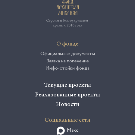
. Я очень люблю ездить в деревню
Ф.Конюхова, поездки очень хорошо
организованы, дарят море
впечатлений от общения с
прекрасными людьми и бывшими
коллегами. Спасаться добрыми
делами и творить хорошие
О фонде
истории о возрождении храмов в
России лучше всем вместе!
Официальные документы
Заявка на попечение
Инфо-стойки фонда
Текущие проекты
Реализованные проекты
Новости
Социальные сети
Макс