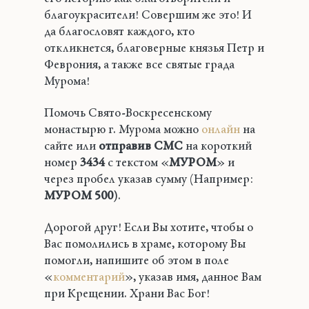
благоукрасители! Совершим же это! И
да благословят каждого, кто
откликнется, благоверные князья Петр и
Феврония, а также все святые града
Мурома!
Помочь Свято-Воскресенскому
монастырю г. Мурома можно
онлайн
на
сайте или
отправив СМС
на короткий
номер
3434
с текстом «
МУРОМ
» и
через пробел указав сумму (Например:
МУРОМ 500
).
Дорогой друг! Если Вы хотите, чтобы о
Вас помолились в храме, которому Вы
помогли, напишите об этом в поле
«
комментарий
», указав имя, данное Вам
при Крещении. Храни Вас Бог!