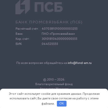
БАНК ПРОМСВЯЗЬБАНК (ПСБ)
Расчётный счёт:
40703810100000003255
Банк:
ПАО «Промсвязьбанк»
Кор. счёт:
30101810400000000555
БИК
044525555
По всем вопросам обращайтесь на
info@fond-am.ru
© 2010 — 2026.
Благотворительный фонд
Архангела Михаила
Этот сайт использует cookie для хранения данных. Продолжая
использовать сайт, Вы даете свое согласие на работу с этими
файлами.
OK