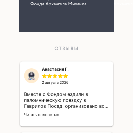
Фонда Архангела Михаила
Архангел
ОТЗЫВЫ
Анастасия Г.
2 августа 2026
Вместе с Фондом ездили в
паломническую поездку в
Гаврилов Посад, организовано всё
было на высшем уровне!
Читать полностью
Сотрудники Фонда - отзывчивые,
добрые, деятельные, живые люди!
Спасибо им большое за ту благую