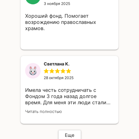
сердцах, за добрые дела и
3 ноября 2025
возможность участия в таких
Хороший фонд. Помогает
важных проектах по
возрождению православных
восстановлению и строительству
храмов.
Храмов! За сохранение нашей
культуры и ценностей! Любимые!
Храни и помогай Вам Господь и
Пресвятая Богородица! Слава Богу
за всё! ❤ Рады быть с Вами)
Марина К. и паломническая группа
Светлана К.
"Илиотропион"🌻
28 октября 2025
Имела честь сотрудничать с
Фондом 3 года назад долгое
время. Для меня эти люди стали
лучом света в тёмном царстве,
Читать полностью
очень дружная и
профессиональная команда
духовных и умных людей, вокруг
которых создано целое
Еще