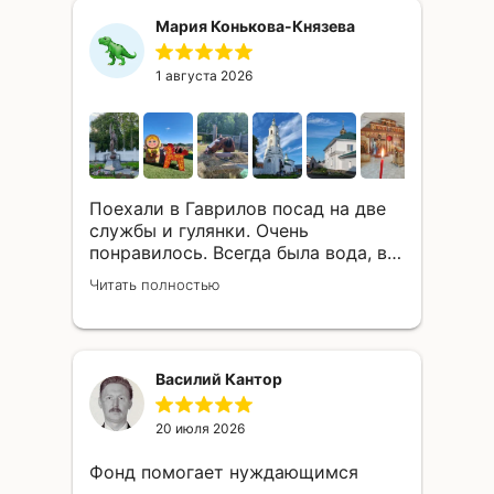
миссию, которую они несут в мир,
Мария Конькова-Князева
успешно воплощая проекты по
спасению российских
православных храмов один за
1 августа 2026
одним! Многая лета!
Поехали в Гаврилов посад на две
службы и гулянки. Очень
понравилось. Всегда была вода, в
начале поездки мы посетили храм,
Читать полностью
на который жертвовали средства,
все подробно рассказали, в храме
отслужили молебен, потом
вкусный обед (поздний завтрак),
Василий Кантор
даже гулять. Накупили много
всего, погуляли, насмотрелись на
тяжеловесов (шикарных коней),
20 июля 2026
затем вечерняя служба в другом
Фонд помогает нуждающимся
храме с помазанием. Сделали