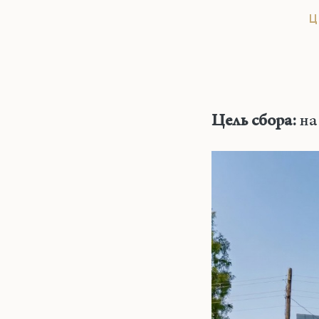
Ц
Цель сбора:
на