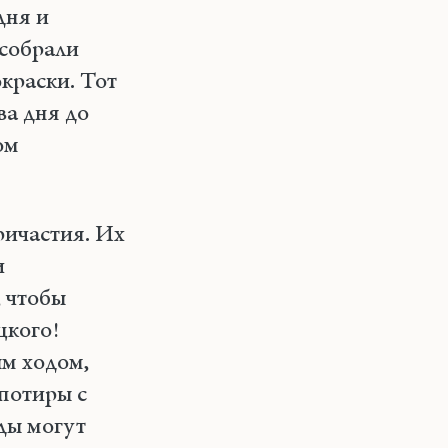
дня и
 собрали
окраски. Тот
ва дня до
ом
ричастия. Их
и
 чтобы
цкого!
ым ходом,
 потиры с
оды могут