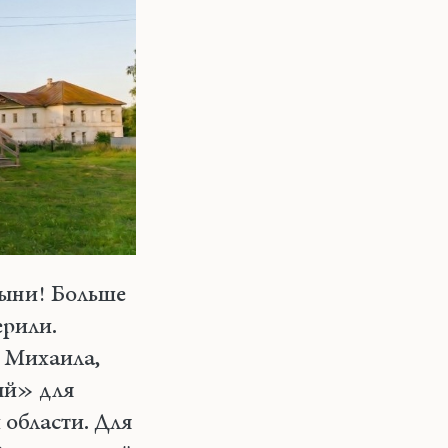
тыни! Больше
ерили.
 Михаила,
ый» для
 области. Для