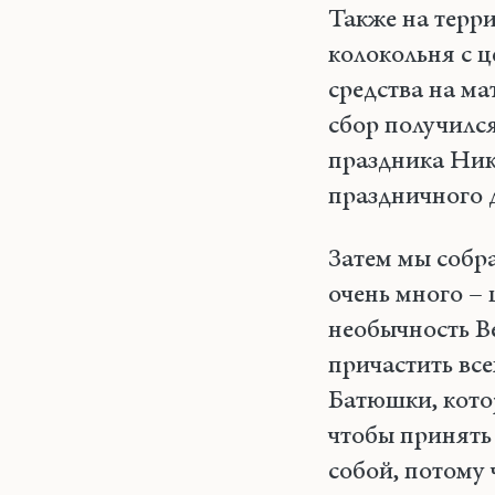
Также на терр
колокольня с 
средства на ма
сбор получился
праздника Ник
праздничного 
Затем мы собр
очень много – 
необычность В
причастить вс
Батюшки, кото
чтобы принять 
собой, потому 