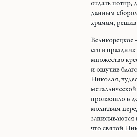
отдать потир, 
данным сбором
храмам, решив
Великорецкое –
его в праздник
множество крес
и ощутив благ
Николая, чуде
металлической 
произошло в де
молитвам перед
записываются в
что святой Ни