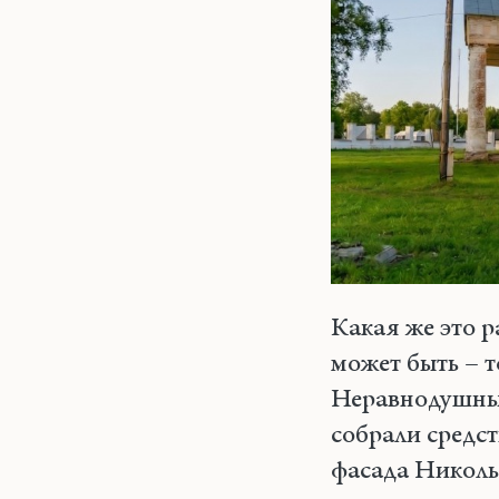
Какая же это р
может быть – т
Неравнодушные
собрали средс
фасада Никольс