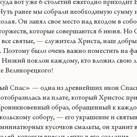
 куда вот уже 6 столетий ежегодно приходит
 Чуть ранее мы собрали необходимую сумму 
лая. Он занял свое место над входом в соб
торжеств, которые совершаются 6 июня. Но 
и все святые, — служитель Христа, наш добр
. Поэтому было очень важно поместить на ф
. Низкий поклон каждому, кто вложил свою л
е Великорецкого!
й Спас» — одна из древнейших икон Спаси
 отобразилась на плате, который Христос пр
Проникновенный образ, обращенный к каждо
кольскому собору, — его украшение и святын
миниатюрных кусочков смальты, он хранит в