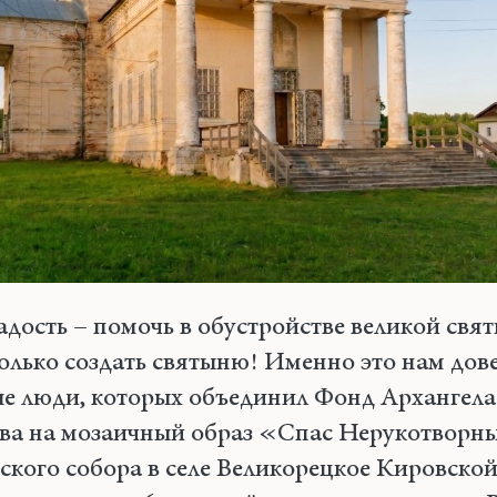
адость – помочь в обустройстве великой свя
олько создать святыню! Именно это нам дов
 люди, которых объединил Фонд Архангела
тва на мозаичный образ «Спас Нерукотворн
кого собора в селе Великорецкое Кировской