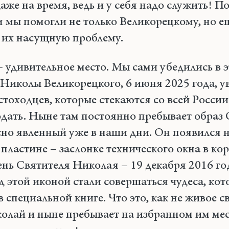
даже на время, ведь и у себя надо служить! П
 мы помогли не только Великорецкому, но 
 их насущную проблему.
 удивительное место. Мы сами убедились в э
 Николы Великорецкого, 6 июня 2025 года, у
тоходцев, которые стекаются со всей России 
одать. Ныне там постоянно пребывает образ 
сно явленный уже в наши дни. Он появился 
пластине – заслонке технического окна в ко
нь Святителя Николая – 19 декабря 2016 го
 этой иконой стали совершаться чудеса, кот
 специальной книге. Что это, как не живое с
колай и ныне пребывает на избранном им мес