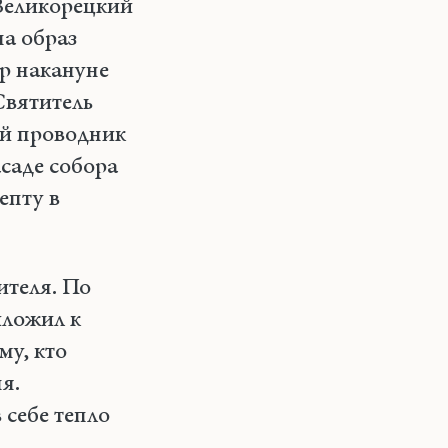
 Великорецкий
на образ
ор накануне
Святитель
ый проводник
асаде собора
епту в
теля. По
иложил к
му, кто
я.
 себе тепло