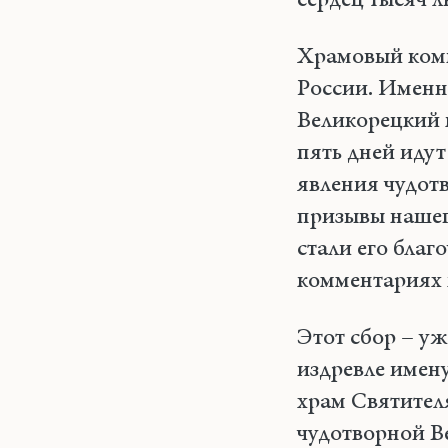
сердец тысяч л
Храмовый комп
России. Именн
Великорецкий 
пять дней идут
явления чудот
призывы нашего
стали его благ
комментариях 
Этот сбор – у
издревле имену
храм Святител
чудотворной В