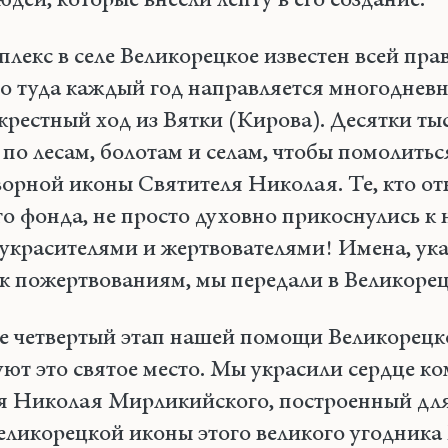
юдей, которые внесли лепту в его создание.
лекс в селе Великорецкое известен всей пра
о туда каждый год направляется многоднев
крестный ход из Вятки (Кирова). Десятки ты
 по лесам, болотам и селам, чтобы помолитьс
ворной иконы Святителя Николая. Те, кто от
 фонда, не просто духовно прикоснулись к н
оукрасителями и жертвователями! Имена, ук
к пожертвованиям, мы передали в Великорец
же четвертый этап нашей помощи Великорецко
ют это святое место. Мы украсили сердце ко
я Николая Мирликийского, построенный дл
еликорецкой иконы этого великого угодника