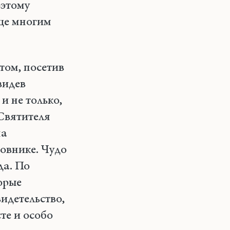
оэтому
еще многим
том, посетив
видев
и не только,
Святителя
на
ровнике. Чудо
да. По
орые
видетельство,
те и особо