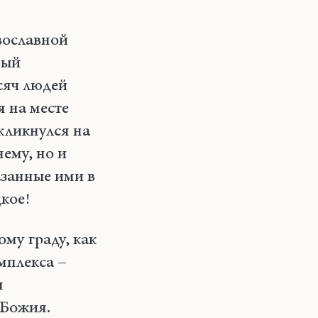
вославной
ный
сяч людей
я на месте
кликнулся на
ему, но и
азанные ими в
кое!
му граду, как
мплекса –
я
 Божия.