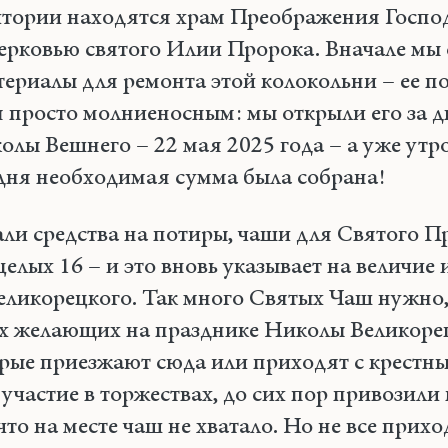
итории находятся храм Преображения Госпо
церковью святого Илии Пророка. Вначале мы
териалы для ремонта этой колокольни – ее п
 просто молниеносным: мы открыли его за д
олы Вешнего – 22 мая 2025 года – а уже утр
дня необходимая сумма была собрана!
али средства на потиры, чаши для Святого П
целых 16 – и это вновь указывает на величие 
еликорецкого. Так много Святых Чаш нужно,
ех желающих на празднике Николы Великоре
рые приезжают сюда или приходят с крестн
участие в торжествах, до сих пор привозили
что на месте чаш не хватало. Но не все прих